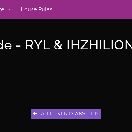
te
House Rules
de - RYL & IHZHILIO
ALLE EVENTS ANSEHEN