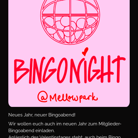
Neues Jahr, neuer Bingoabend!
Wir wollen euch auch im neuen Jahr zum Mitglieder-
Bingoabend einladen.
Anlässlich des Valentinstages steht, auch beim Bingo,